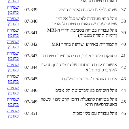
באוניברסיטת תל אביב
כקובץ
שמירה
37
שינוע גלילי גז בשטח האוניברסיטה
07-339
כקובץ
נוהל פינוי מעבדות לאיש סגל אקדמי
שמירה
07-340
38
שמפסיק/פורש מאוניברסיטת תל אביב
כקובץ
נוהל עבודה בטוחה בסביבת חדרי ה-MRI
שמירה
07-341
39
(דימות תהודה מגנטית)
כקובץ
שמירה
40
התמודדות באירוע שריפה בחדר MRI
07-342
כקובץ
שמירה
41
הספקת ביגוד יחידתי, בגדי מגן וציוד בטיחות
07-343
כקובץ
אישור ובקרת הכנסתם של גורמי סיכון חדשים
שמירה
07-344
42
לאוניברסיטת ת"א
כקובץ
שמירה
43
איתור מפגעים / סיכונים וסילוקם
07-345
כקובץ
שמירה
44
נוהל חיסונים באוניברסיטת תל-אביב
07-346
כקובץ
נוהל בטיחות להפעלת דחסן קרטונים / אשפה
שמירה
07-349
45
באוניברסיטת ת"א
כקובץ
שמירה
46
נוהל עבודה עם כלי זכוכית
07-351
כקובץ