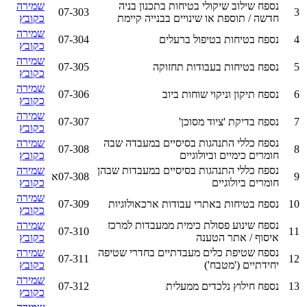
נספח שילוב שיקולי בטיחות בתכנון בניה
שמירה
07-303
3
חדשה / תוספת או שינויים בבנייה קיימת
כקובץ
שמירה
4
נספח בטיחות בטיפול ברעלים
07-304
כקובץ
שמירה
5
נספח בטיחות בעבודות תחזוקה
07-305
כקובץ
שמירה
6
נספח תיקון וניקוי שוחות ביוב
07-306
כקובץ
שמירה
7
נספח בדיקת 'ציוד מסוכן'
07-307
כקובץ
נספח כללי התנהגות בסיסיים במעבדה שבה
שמירה
07-308
8
חומרים כימיים וביולוגיים
כקובץ
נספח כללי התנהגות בסיסיים במעבדות שבהן
שמירה
9
07-308א
חומרים ביולוגיים
כקובץ
שמירה
10
נספח בטיחות באתרי עבודות ארכאולוגיות
07-309
כקובץ
נספח שינוע פסולת כימית ממעבדות למרכז
שמירה
07-310
11
איסוף / אתר הטענה
כקובץ
נספח שטיפת כלים מעבדתיים בחדרי שטיפה
שמירה
07-311
12
יחידתיים ('מטבח')
כקובץ
שמירה
13
נספח חילוץ נלכדים ממעלית
07-312
כקובץ