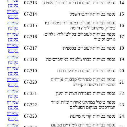
שמירה
14
נספח בטיחות בעבודות ריתוך וחיתוך אוטוגן
07-313
כקובץ
שמירה
15
נספח בטיחות לרתכי חשמל
07-314
כקובץ
נספח בטיחות עובדים במעבדות כימיה, ביו
שמירה
07-315
16
כימיה, מיקרוביולוגיה ודומה
כקובץ
נספח בטיחות לעובדים בקולטי לחץ : לגזים,
שמירה
07-316
17
אדים וקיטור
כקובץ
שמירה
18
נספח בטיחות לעובדים בכספית
07-317
כקובץ
שמירה
19
נספח בטיחות בבתי מלאכה באוניברסיטה
07-318
כקובץ
שמירה
20
נספח בטיחות בעבודת מנהלי בתים
07-319
כקובץ
נספח בטיחות למדריכי קבוצות אורחים
שמירה
07-320
21
המסיירות בשטח הקמפוס
כקובץ
שמירה
22
נספח בטיחות בעבודת חצרנות וגינון
07-321
כקובץ
נספח טיפול במתקני אוורור ומיזוג אוויר
שמירה
07-322
23
המורכבים במקום הפעלתם
כקובץ
שמירה
24
נספח בטיחות קרינה מייננת
07-323
כקובץ
נספח בטיחות בסיורים לימודיים מטעם
שמירה