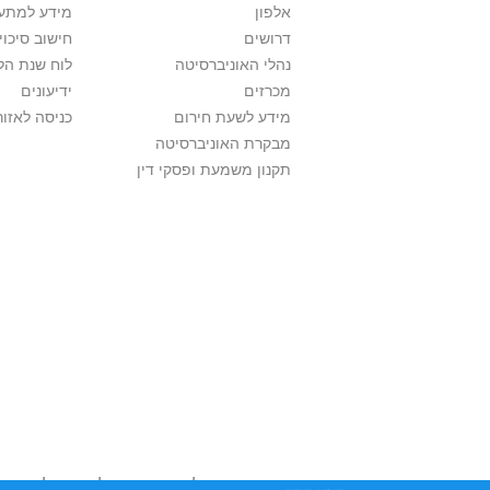
אלפון
מידע למתענ
דרושים
חישוב סיכוי
נהלי האוניברסיטה
לוח שנת הל
מכרזים
ידיעונים
מידע לשעת חירום
כניסה לאזור
מבקרת האוניברסיטה
תקנון משמעת ופסקי דין
אוניברסיטת תל אביב עושה כל מאמץ לכבד זכוי