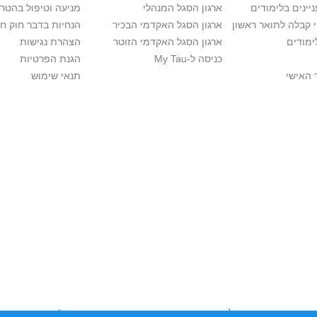
יינים בלימודים
ארגון הסגל המנהלי
מניעה וטיפול בהטר
י קבלה לתואר ראשון
ארגון הסגל האקדמי הבכיר
הנחיות בדבר חוק ח
ימודים
ארגון הסגל האקדמי הזוטר
הצהרת נגישות
כניסה ל-My Tau
הגנת הפרטיות
 האישי
תנאי שימוש
ות יוצרים. אם בבעלותך זכויות יוצרים בתכנים שנמצאים פה ו/או השימוש