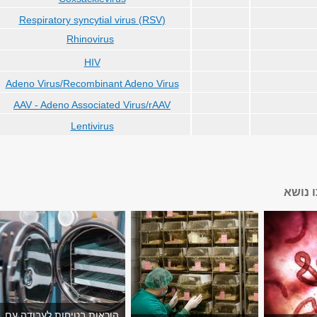
(Respiratory syncytial virus (RSV
Rhinovirus
HIV
Adeno Virus/Recombinant Adeno Virus
AAV - Adeno Associated Virus/rAAV
Lentivirus
 נושא
הוראות בטיחות לעבודה עם