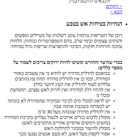
ולכבאים להיכנס לבניין
.
< הקודם
הבא >
הנחיות בטיחות אש בטבע
רובן של השריפות נגרמות עקב רשלנות של מטיילים ונופשים
והנזקים עצומים ובימי שרב, בהם הטמפרטורות גבוהות, הלחות
נמוכה והרוחות חזקות, הסיכוי להתפרצות שריפות גדול במיוחד.
בכדי שהיער והחורש ימשיכו להיות ירוקים צריכים לשמור על
מספר כללים:
בבואכם להדליק מדורה יש לוודא כי אין עשבים באזור
המדורה, וכמו כן אין להדליק מדורה תחת עץ (הגיצים
עלולים לעוף ולהדליק את העץ והיער כולו)
אין להתיז דלק למדורה ואין לזרוק לאש נפצים, תחמושת
ומכלי גז
יש לדאוג למכלי מים לכיבוי ובמקרה שהמדורה לא כובתה
יש לכסותה בשכבת אדמה עבה
אין להדליק מדורה שגובהה מעל 30 ס"מ
מומלץ ללבוש בגדים ארוכים ולנעול נעליים בקרבת המדורה
(נחשים ורמשים ארסיים אחרים מתקרבים לאש)
מומלץ להיעזר במבוגר להדלקת האש
אסור לקפוץ מעל האש, לא מעט אנשים נפגעו מכך