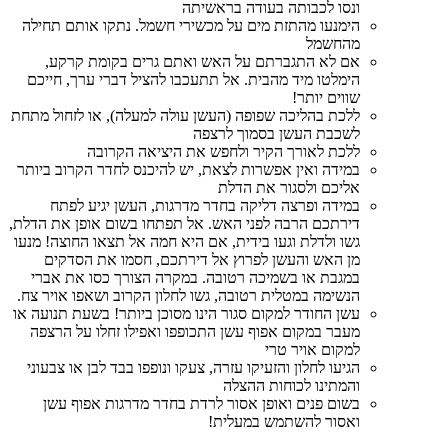
ונסו לכבותה בעודה בראשיתה
הימנעו מהתזת מים על מכשירי חשמל. נתקו אותם תחילה
מהחשמל
אם לא התגברתם על האש ואתם גרים בקומת קרקע,
הימלטו מיד מהבית. אל תתעכבו להציל דברי ערך, חייכם
שווים יותר!
ללכת בהליכה שפופה (העשן עולה למעלה), או לזחול מתחת
לשכבת העשן בסמוך לרצפה
ללכת לאורך הקיר ולחפש את היציאה הקרובה
במידה ואין אפשרות לצאת, יש להיכנס לחדר הקרוב ביותר
אליכם ולסגור את הדלת
במידה ופרצה דליקה בחדר מדרגות, העשן יגיע לפתח
דירתכם הרבה לפני האש. אל תפתחו בשום אופן את הדלת,
גשו ולדלת וגעו בידית, אם היא חמה אל תצאו החוצה! מנעו
מן האש והעשן לפרוץ אל דירתכם, חסמו את הסדקים
במגבת או בשמיכה רטובה. במקרה הצורך כסו את אברי
הנשימה במטלית רטובה, גשו לחלון הקרוב ושאפו אויר צח.
עשן החודר למקום סגור הינו מסוכן ביותר! בשעת תנועה או
מעבר במקום אפוף עשן התכופפו ואפילו זחלו על הרצפה
למקום אויר טרי
הגיעו לחלון והזעיקו עזרה, צעקו ונופפו בבד לבן או צבעוני
והמתינו לכוחות ההצלה
בשום פנים ואופן אסור לרדת בחדר מדרגות אפוף עשן
ואסור להשתמש במעלית!