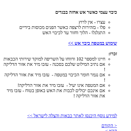
כיבוי עצמי כאשר אש אחזה בבגדים
עצרו - אין לרוץ
פלו - בזהירות לרצפה כאשר הפנים מכוסות בידיים
התגלגלו - הלוך וחזור עד לכיבוי האש
שימוש במטפה כיבוי אש >>
זכרו:
חייגו למספר 102 ודווחו על השריפה למוקד שירותי הכבאות
אם נתיב המילוט שלכם בסכנה - עזבו מיד את אזור הדליקה
!
אם נגמר חומר הכיבוי במטפה - עזבו מיד את אזור הדליקה
!
אם המטפה אינו יעיל - עזבו מיד את אזור הדליקה!
אם אינכם יכולים לכבות את האש באופן בטוח - עזבו מיד
את אזור הדליקה !
למידע נוסף היכנסו לאתר כבאות והצלה לישראל >>
< הקודם
הבא >