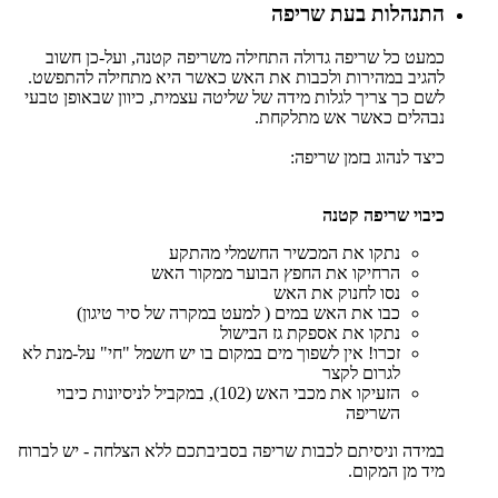
התנהלות בעת שריפה
כמעט כל שריפה גדולה התחילה משריפה קטנה, ועל-כן חשוב
להגיב במהירות ולכבות את האש כאשר היא מתחילה להתפשט.
לשם כך צריך לגלות מידה של שליטה עצמית, כיוון שבאופן טבעי
נבהלים כאשר אש מתלקחת.
כיצד לנהוג בזמן שריפה:
כיבוי שריפה קטנה
נתקו את המכשיר החשמלי מהתקע
הרחיקו את החפץ הבוער ממקור האש
נסו לחנוק את האש
כבו את האש במים ( למעט במקרה של סיר טיגון)
נתקו את אספקת גז הבישול
זכרו! אין לשפוך מים במקום בו יש חשמל "חי" על-מנת לא
לגרום לקצר
הזעיקו את מכבי האש (102), במקביל לניסיונות כיבוי
השריפה
במידה וניסיתם לכבות שריפה בסביבתכם ללא הצלחה - יש לברוח
מיד מן המקום.