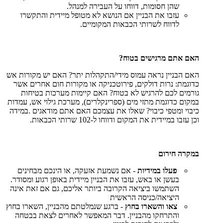
שהן חסומות, דווחו על העבירה למנהל
.
עזבו את הבניין אם הנושא לא מטופל מיידית והתקשרו
לדווח לשרותי הכבאות המקומיים
.
האם אתם מרגישים בטוח
?
האם הבניין נראה עמוס מידי/התקהלות יתר? האם יש מקורות אש
כדוגמת: נרות דולקים, פירוטכניקה או מקורות חום אחרים אשר
גורמים לכם להרגיש לא בטוח?
האם קיימות מערכות בטיחות
במקום כדוגמת מתזי מים (ספרינקלרים), מערכת גילוי אש, עמדות
כיבוי ומטפי כיבוי? שאלו את עצמכם האם אתם מודאגים
.
במידה
וכן עזבו במיידית את המקום ודווחו ל-102 שרותי הכבאות
.
במקרה חירום
פעלו במידיות
-
אם נשמעת אזעקה, או הינכם מבחינים
בעשן או באש, עזבו את הבניין מיידית באופן רגוע ומסודר.
השתמשו ביציאה הקרובה ביותר אליכם, גם אם זאת אינה
היציאה/כניסה הראשית
צאו והשארו בחוץ
-
ברגע שנמלטתם מהבניין, השארו בחוץ
והתרחקו מהבניין. דבר המאפשר לאחרים לצאת בבטחה