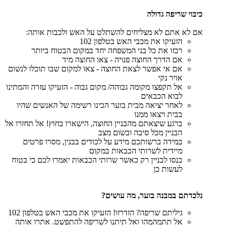
כיבוי שריפה גדולה
אם לא אתם לא מצליחים להשתלט על האש ולכבות אותה:
הזעיקו את מכבי האש בטלפון 102
רכזו את כל בני המשפחה יחד במקום הבטוח ביותר
אם הדרך החוצה פנויה - צאו החוצה מיד
אם אי אפשר לצאת החוצה - צאו למקום שבו תוכלו לנשום
אויר נקי
אל תקפצו מקומה גבוהה/ מקום גבוה - הזעיקו עזרה והמתינו
לבוא הכבאים
לאחר יציאה מבית בוער הכינו רשימה של האנשים שהיו
בבית ויצאו ממנו
ברגע שיצאתם מהבניין החוצה, הישארו בחוץ! אל תחזרו אל
הבניין מכל סיבה ובשום מצב
במידה ברשותכם מידע על לכודים בבנין, מסרו פרטים
מיידית לשרותי הכבאות במקום
כנסו לבניין רק כאשר שרותי הכבאות יאמרו לכם כי בטוח
לעשות כן
נלכדתם במבנה בוער, מה עושים?
גיליתם שריפה? הזדרזו! הזעיקו את מכבי האש בטלפון 102
אל תתמהמהו ואל תיתנו לשריפה להתפשט. אתרו אותה