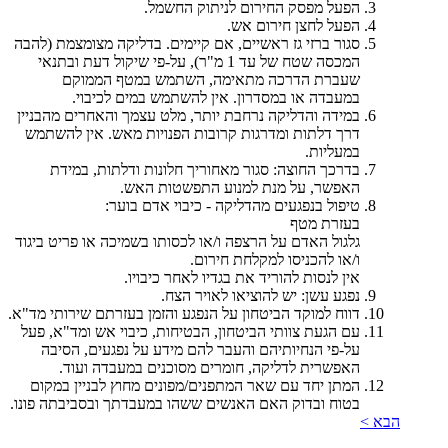
הפעל מפסק החירום לניתוק החשמל.
הפעל לחצן חירום אש.
סגור ברזי גז ראשיים, אם קיימים. בדליקה מצומצמת (להבה
המכסה שטח של עד 1 מ"ר), על-פי שיקול דעת ובתנאי
שעברת הדרכה מתאימה, השתמש במטף הממוקם
במעבדה או במסדרון. אין להשתמש במים לכיבוי.
במידה והדליקה נרחבת יותר, מלט עצמך והאחרים מהבניין
דרך דלתות ומדרגות קרובות הפנויות מאש. אין להשתמש
במעליות.
בדרכך החוצה: סגור מאחוריך חלונות ודלתות, במידת
האפשר, על מנת למנוע התפשטות האש.
טיפול בנפגעים מהדליקה - כיבוי אדם בוער:
בעזרת מטף
גלגול האדם על הרצפה ו/או לכסותו בשמיכה או פריט ביגוד
ו/או להכניסו למקלחת חירום.
אין לנסות להוריד את בגדיו לאחר כיבויו.
נפגע עשן: יש להוציאו לאויר הצח.
דווח למוקד הביטחון על הנפגע והזמן בעזרתם שירותי מד"א.
עם הגעת צוותי הביטחון, הבטיחות, כיבוי אש ומד"א, פעל
על-פי הנחיותיהם והעבר להם מידע על נפגעים, הסיבה
האפשרית לדליקה, חומרים מסוכנים במעבדה ועוד.
המתן יחד עם שאר המתפנים/מפונים מחוץ לבניין במקום
בטוח ובדוק האם האנשים ששהו במעבדתך ובסביבתה פונו.
הבא >