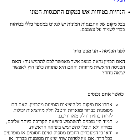
הנחיות בטיחות אש במקום התכנסות המוני
בכל מקום של התכנסות המונית יש לנקוט במספר כללי בטיחות
בכדי לשמור על עצמכם.
לפני
הכניסה
-
תנו מבט בוחן
האם הבניין נראה במצב אשר מאפשר לכם להרגיש נוח? האם
הכניסה הראשית מרווחת והאם היא פתוחה כלפי חוץ לאפשר
יציאה נוחה
?
כאשר אתם נכנסים
אתרו את מיקום כל היציאות הזמינות מהבניין. האם הם
מסומנות בברור ומוארות היטב? חלק מהיציאות יכולות
להיות בחזית וחלק מאחוריכם
.
תמיד היו מוכנים להשתמש ביציאה הקרובה ביותר אליכם,
במידה ולא תוכלו להשתמש ביציאה הראשית
.
ודאו כי המעברים רחבים מספיק ואינם חסומים או מופרעים
בכל דרך. אם אין לפחות שתי יציאות מסומנות בברור, או